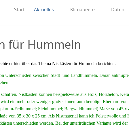
Start
Aktuelles
Klimabeete
Daten
en für Hummeln
hte er hier über das Thema Nistkästen für Hummeln berichten.
on Unterschieden zwischen Stadt- und Landhummeln. Daran anknüpfend
gehen.
schaffen. Nistkästen können beispielsweise aus Holz, Holzbeton, Keram
wird ein mehr oder weniger großer Innenraum benötigt. Eberhard vo
Kryptarum-Erdhummel; Steinhummel; Bergwaldhummel) Maße von 45 x 
von 35 x 30 x 25 cm. Als Nistmaterial kann ich Polsterwolle und Kap
tkästen unterschieden werden. Bei der unterirdischen Variante wird de