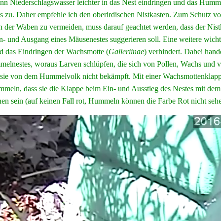
ann Niederschlagswasser leichter in das Nest eindringen und das Hum
 zu. Daher empfehle ich den oberirdischen Nistkasten. Zum Schutz vor 
 der Waben zu vermeiden, muss darauf geachtet werden, dass der Nist
in- und Ausgang eines Mäusenestes suggerieren soll. Eine weitere wich
d das Eindringen der Wachsmotte (
Galleriinae
) verhindert. Dabei hand
elnestes, woraus Larven schlüpfen, die sich von Pollen, Wachs und 
sie von dem Hummelvolk nicht bekämpft. Mit einer Wachsmottenklapp
meln, dass sie die Klappe beim Ein- und Ausstieg des Nestes mit de
en sein (auf keinen Fall rot, Hummeln können die Farbe Rot nicht sehe