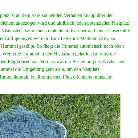
atz ist an dem stark suchenden Verhalten knapp über der
lichem angezogen wird und akribisch jeden potenziellen Nistplatz
s Nistkastens kann ebenso mit einem Kescher und einer Einsetzhilfe
 der Luft gefangen werden! Eine bewährte Methode ist es, zu
ie Hummel gestülpt. So fliegt die Hummel automatisch nach oben
t. Wenn die Hummel in den Nistkasten gelaufen ist, wird die
en Flugkreisen das Nest, so war die Besiedlung des Nistkastens
e Hummel die Umgebung genau ein, um den Nistplatz
 Hummelkönigin bei ihrem ersten Flug orientieren muss. Im