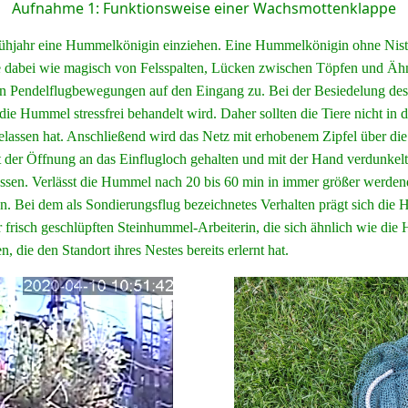
Aufnahme 1: Funktionsweise einer Wachsmottenklappe
rühjahr eine Hummelkönigin einziehen. Eine Hummelkönigin ohne Nistpl
ie dabei wie magisch von Felsspalten, Lücken zwischen Töpfen und Ähn
lligen Pendelflugbewegungen auf den Eingang zu. Bei der Besiedelung de
die Hummel stressfrei behandelt wird. Daher sollten die Tiere nicht in
gelassen hat. Anschließend wird das Netz mit erhobenem Zipfel über d
mit der Öffnung an das Einflugloch gehalten und mit der Hand verdunkel
ssen. Verlässt die Hummel nach 20 bis 60 min in immer größer werdend
. Bei dem als Sondierungsflug bezeichnetes Verhalten prägt sich di
frisch geschlüpften Steinhummel-Arbeiterin, die sich ähnlich wie die
, die den Standort ihres Nestes bereits erlernt hat.