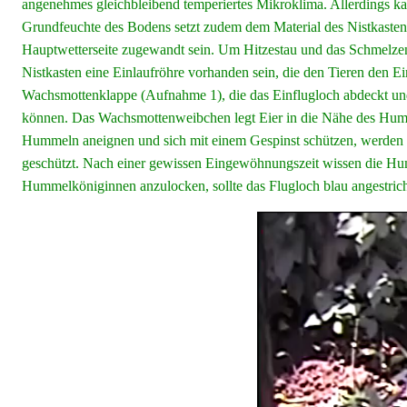
angenehmes gleichbleibend temperiertes Mikroklima. Allerdings k
Grundfeuchte des Bodens setzt zudem dem Material des Nistkastens
Hauptwetterseite zugewandt sein. Um Hitzestau und das Schmelzen
Nistkasten eine Einlaufröhre vorhanden sein, die den Tieren den E
Wachsmottenklappe (Aufnahme 1), die das Einflugloch abdeckt un
können. Das Wachsmottenweibchen legt Eier in die Nähe des Humm
Hummeln aneignen und sich mit einem Gespinst schützen, werden 
geschützt. Nach einer gewissen Eingewöhnungszeit wissen die Hum
Hummelköniginnen anzulocken, sollte das Flugloch blau angestrich