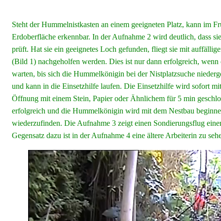
Steht der Hummelnistkasten an einem geeigneten Platz, kann im F
Erdoberfläche erkennbar. In der Aufnahme 2 wird deutlich, dass s
prüft. Hat sie ein geeignetes Loch gefunden, fliegt sie mit auffä
(Bild 1) nachgeholfen werden. Dies ist nur dann erfolgreich, wenn 
warten, bis sich die Hummelkönigin bei der Nistplatzsuche nieder
und kann in die Einsetzhilfe laufen. Die Einsetzhilfe wird sofort 
Öffnung mit einem Stein, Papier oder Ähnlichem für 5 min geschlo
erfolgreich und die Hummelkönigin wird mit dem Nestbau beginnen
wiederzufinden. Die Aufnahme 3 zeigt einen Sondierungsflug einer 
Gegensatz dazu ist in der Aufnahme 4 eine ältere Arbeiterin zu sehen