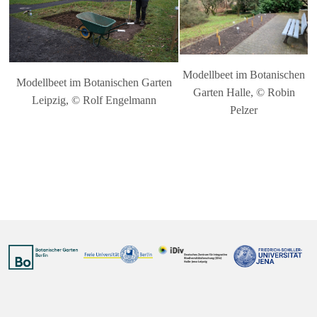
Modellbeet im Botanischen
Modellbeet im Botanischen Garten
Garten Halle, © Robin
Leipzig, © Rolf Engelmann
Pelzer
Vorheriger Beitrag: 04.01.2022 – Erste Triebe bei den Wilden 
Nächster Bei
Zurück
Weiter