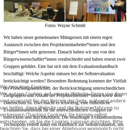
Fotos: Wayne Schmitt
Wir haben unser gemeinsames Mittagessen mit einem regen
Austausch zwischen den Projektenmitarbeiter*innen und den
Bürger*innen sehr genossen. Danach haben wir uns von den
Bürgerwissenschaftler*innen verabschiedet und haben erneut zwei
Gruppen gebildet. Eine hat sich mit dem Evaluationshandbuch
beschäftigt: Welche Aspekte müssen bei der Selbstevaluation
berücksichtigt werden? Besondere Bedeutung kommen der Vielfalt
Wir benutzen Cookies
der Forschungslandschaft, der Berücksichtigung unterschiedlichen
Wir nutzen Cookies auf unserer Website. Einige von ihnen
Zielgruppen und Anzahl der Projektteilnehmer*innen sowie dem
sind essenziell für den Betrieb der Seite, während andere
Datenschutz zu. Dies macht es schwierig, eine einheitliche
uns helfen, diese Website und die Nutzererfahrung zu
Evaluationsmethodik für die unterschiedlichen Gruppen zu
verbessern (Tracking Cookies). Sie können selbst
entwickeln und durchzuführen. Die beauftragte Evaluationsfirma
entscheiden, ob Sie die Cookies zulassen möchten. Bitte
Technopolis erstellt daher ein Handbuch zur Selbstevaluation, um
beachten Sie, dass bei einer Ablehnung womöglich nicht