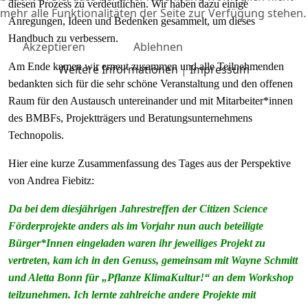
diesen Prozess zu verdeutlichen. Wir haben dazu einige
mehr alle Funktionalitäten der Seite zur Verfügung stehen.
Anregungen, Ideen und Bedenken gesammelt, um dieses
Handbuch zu verbessern.
Akzeptieren
Ablehnen
Am Ende kamen wir erneut zusammen und alle Teilnehmenden
Weitere Informationen
|
Impressum
bedankten sich für die sehr schöne Veranstaltung und den offenen
Raum für den Austausch untereinander und mit Mitarbeiter*innen
des BMBFs, Projektträgers und Beratungsunternehmens
Technopolis.
Hier eine kurze Zusammenfassung des Tages aus der Perspektive
von Andrea Fiebitz:
Da bei dem diesjährigen Jahrestreffen der Citizen Science
Förderprojekte anders als im Vorjahr nun auch beteiligte
Bürger*Innen eingeladen waren ihr jeweiliges Projekt zu
vertreten, kam ich in den Genuss, gemeinsam mit Wayne Schmitt
und Aletta Bonn für „Pflanze KlimaKultur!“ an dem Workshop
teilzunehmen. Ich lernte zahlreiche andere Projekte mit