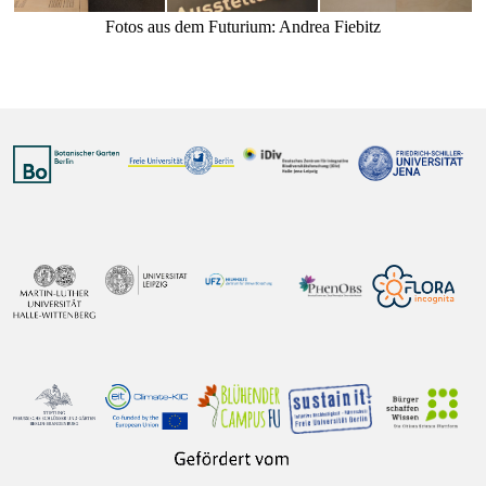
Fotos aus dem Futurium: Andrea Fiebitz
Vorheriger Beitrag: 22.05.2023 – Pflanze KlimaKultur! bei de
Nächster Bei
Zurück
Weiter