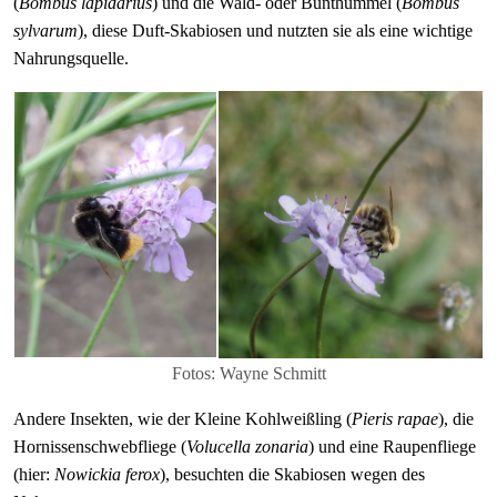
(
Bombus lapidarius
) und die Wald- oder Bunthummel (
Bombus
sylvarum
), diese Duft-Skabiosen und nutzten sie als eine wichtige
Nahrungsquelle.
Fotos: Wayne Schmitt
Andere Insekten, wie der Kleine Kohlweißling (
Pieris rapae
), die
Hornissenschwebfliege (
Volucella zonaria
) und eine Raupenfliege
(hier:
Nowickia ferox
)
,
besuchten die Skabiosen wegen des