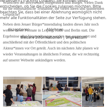
verbessern (Tracking Cookies). Sie können selbst
Wünschen der anwesenden Bürgerinnen und Bürger. Vielen Dank
entscheiden, ob Sie die Cookies zulassen möchten. Bitte
für die enthusiastische Teilnahme, die vielen Ideen und spannenden
beachten Sie, dass bei einer Ablehnung womöglich nicht
Gespräche!
mehr alle Funktionalitäten der Seite zur Verfügung stehen.
Neben dem Jenaer Bürger*innendialog fanden dieses Jahr noch
Akzeptieren
Ablehnen
weitere dieser Formate in Leipzig, Halle und Berlin statt. Die
Ergebnisse aller Veranstaltungen werden nun ausgewertet und
Weitere Informationen
|
Impressum
anschließend mit der Öffentlichkeit und den politischen
Akteur*innen vor Ort geteilt. Auch im nächsten Jahr planen wir
wieder Veranstaltungen in ähnlichem Format, die wir rechtzeitig
auf unserer Webseite ankündigen werden.