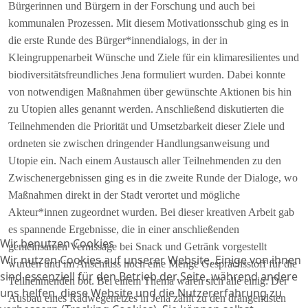
Bürgerinnen und Bürgern in der Forschung und auch bei
kommunalen Prozessen. Mit diesem Motivationsschub ging es in
die erste Runde des Bürger*innendialogs, in der in
Kleingruppenarbeit Wünsche und Ziele für ein klimaresilientes und
biodiversitätsfreundliches Jena formuliert wurden. Dabei konnte
von notwendigen Maßnahmen über gewünschte Aktionen bis hin
zu Utopien alles genannt werden. Anschließend diskutierten die
Teilnehmenden die Priorität und Umsetzbarkeit dieser Ziele und
ordneten sie zwischen dringender Handlungsanweisung und
Utopie ein. Nach einem Austausch aller Teilnehmenden zu den
Zwischenergebnissen ging es in die zweite Runde der Dialoge, wo
Maßnahmen direkt in der Stadt verortet und mögliche
Akteur*innen zugeordnet wurden. Bei dieser kreativen Arbeit gab
es spannende Ergebnisse, die in einer anschließenden
Wir benutzen Cookies
gemeinsamen Vernissage bei Snack und Getränk vorgestellt
Wir nutzen Cookies auf unserer Website. Einige von ihnen
wurden und im Anschluss noch eine Menge Gesprächsstoff für die
sind essenziell für den Betrieb der Seite, während andere
Teilnehmenden bot. Bei einem Thema waren sich alle einig: Der
uns helfen, diese Website und die Nutzererfahrung zu
Ausbau eines Radwegenetzes in Jena zählt zu den drängendsten