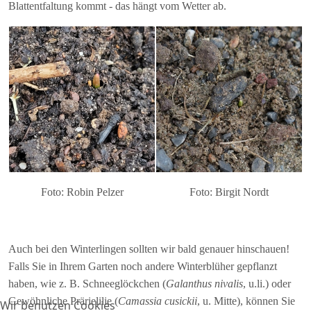
Blattentfaltung kommt - das hängt vom Wetter ab.
Foto: Birgit Nordt
Foto: Robin Pelzer
Auch bei den Winterlingen sollten wir bald genauer hinschauen!
Falls Sie in Ihrem Garten noch andere Winterblüher gepflanzt
haben, wie z. B. Schneeglöckchen (
Galanthus nivalis
, u.li.) oder
Gewöhnliche Prärielilie (
Camassia cusickii
, u. Mitte), können Sie
Wir benutzen Cookies