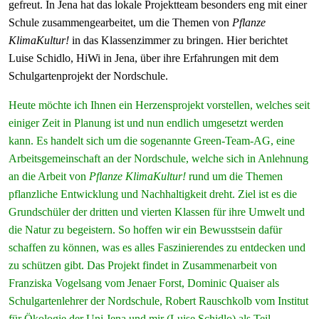
gefreut. In Jena hat das lokale Projektteam besonders eng mit einer
Schule zusammengearbeitet, um die Themen von
Pflanze
KlimaKultur!
in das Klassenzimmer zu bringen. Hier berichtet
Luise Schidlo, HiWi in Jena, über ihre Erfahrungen mit dem
Schulgartenprojekt der Nordschule.
Heute möchte ich Ihnen ein Herzensprojekt vorstellen, welches seit
einiger Zeit in Planung ist und nun endlich umgesetzt werden
kann. Es handelt sich um die sogenannte Green-Team-AG, eine
Arbeitsgemeinschaft an der Nordschule, welche sich in Anlehnung
an die Arbeit von
Pflanze KlimaKultur!
rund um die Themen
pflanzliche Entwicklung und Nachhaltigkeit dreht. Ziel ist es die
Grundschüler der dritten und vierten Klassen für ihre Umwelt und
die Natur zu begeistern. So hoffen wir ein Bewusstsein dafür
schaffen zu können, was es alles Faszinierendes zu entdecken und
zu schützen gibt. Das Projekt findet in Zusammenarbeit von
Franziska Vogelsang vom Jenaer Forst, Dominic Quaiser als
Schulgartenlehrer der Nordschule, Robert Rauschkolb vom Institut
für Ökologie der Uni Jena und mir (Luise Schidlo) als Teil